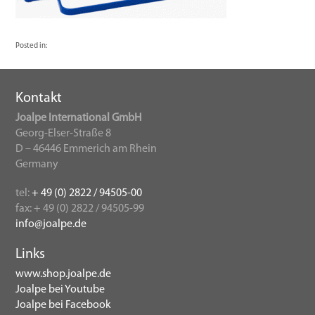
Posted in:
Kontakt
Joalpe International GmbH
Georg-Elser-Straße 8
D – 46446 Emmerich am Rhein
Germany
tel:
+ 49 (0) 2822 / 94505-00
fax: + 49 (0) 2822 / 94505-99
info@joalpe.de
Links
www.shop.joalpe.de
Joalpe bei Youtube
Joalpe bei Facebook