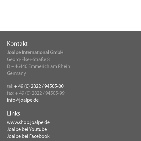
Kontakt
Joalpe International GmbH
Georg-Elser-Straße 8
D – 46446 Emmerich am Rhein
Germany
tel:
+ 49 (0) 2822 / 94505-00
fax: + 49 (0) 2822 / 94505-99
info@joalpe.de
Links
www.shop.joalpe.de
Joalpe bei Youtube
Joalpe bei Facebook