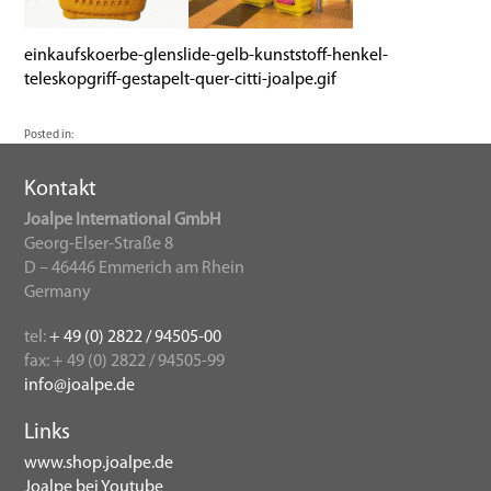
einkaufskoerbe-glenslide-gelb-kunststoff-henkel-
teleskopgriff-gestapelt-quer-citti-joalpe.gif
Posted in:
Kontakt
Joalpe International GmbH
Georg-Elser-Straße 8
D – 46446 Emmerich am Rhein
Germany
tel:
+ 49 (0) 2822 / 94505-00
fax: + 49 (0) 2822 / 94505-99
info@joalpe.de
Links
www.shop.joalpe.de
Joalpe bei Youtube