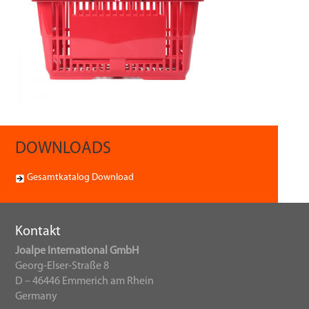
DOWNLOADS
Gesamtkatalog Download
Kontakt
Joalpe International GmbH
Georg-Elser-Straße 8
D – 46446 Emmerich am Rhein
Germany